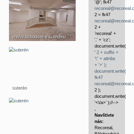
'@'; fk47
recoreal@recoreal.
2 = fk47
recoreal@recoreal.
2 +
'recoreal' +
vnitřní schodiště v suterénu
'.' + 'cz';
document.write(
'
2 + suffix +
'\'' + attribs
+ '>' );
document.write(
fk47
recoreal@recoreal.
suterén
2 );
document.write(
'<\/a>' );//-->
,
Navštivte
nás:
Recoreal,
Bělehradská