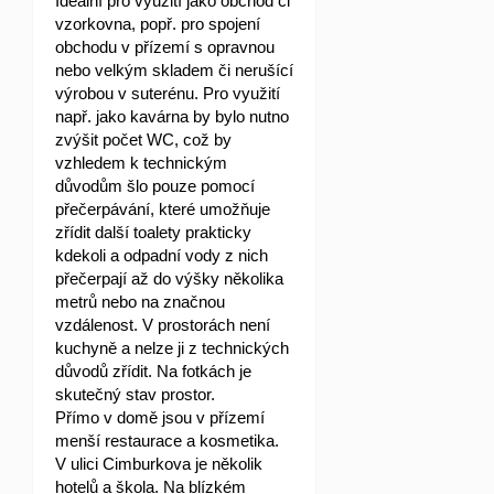
Ideální pro využití jako obchod či
vzorkovna, popř. pro spojení
obchodu v přízemí s opravnou
nebo velkým skladem či nerušící
výrobou v suterénu. Pro využití
např. jako kavárna by bylo nutno
zvýšit počet WC, což by
vzhledem k technickým
důvodům šlo pouze pomocí
přečerpávání, které umožňuje
zřídit další toalety prakticky
kdekoli a odpadní vody z nich
přečerpají až do výšky několika
metrů nebo na značnou
vzdálenost. V prostorách není
kuchyně a nelze ji z technických
důvodů zřídit. Na fotkách je
skutečný stav prostor.
Přímo v domě jsou v přízemí
menší restaurace a kosmetika.
V ulici Cimburkova je několik
hotelů a škola. Na blízkém