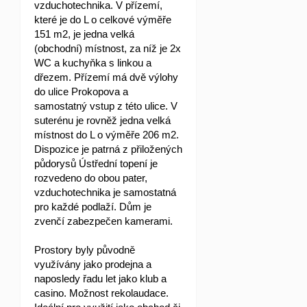
vzduchotechnika. V přízemí,
které je do L o celkové výměře
151 m2, je jedna velká
(obchodní) místnost, za níž je 2x
WC a kuchyňka s linkou a
dřezem. Přízemí má dvě výlohy
do ulice Prokopova a
samostatný vstup z této ulice. V
suterénu je rovněž jedna velká
místnost do L o výměře 206 m2.
Dispozice je patrná z přiložených
půdorysů Ústřední topení je
rozvedeno do obou pater,
vzduchotechnika je samostatná
pro každé podlaží. Dům je
zvenčí zabezpečen kamerami.
Prostory byly původně
využívány jako prodejna a
naposledy řadu let jako klub a
casino. Možnost rekolaudace.