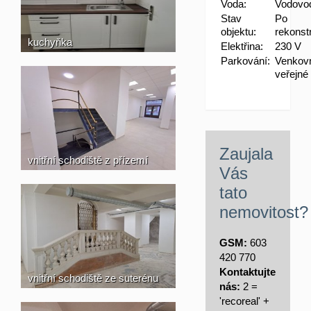
Voda:
Vodovo
Stav
Po
objektu:
rekonst
kuchyňka
Elektřina:
230 V
Parkování:
Venkov
veřejné
Zaujala
vnitřní schodiště z přízemí
Vás
tato
nemovitost?
GSM:
603
420 770
Kontaktujte
vnitřní schodiště ze suterénu
nás:
2 =
'recoreal' +