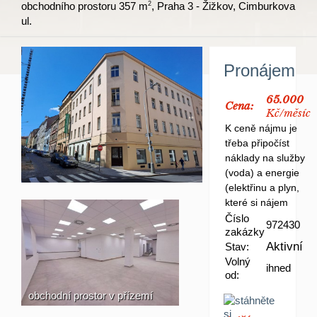
obchodního prostoru 357 m
2
, Praha 3 - Žižkov, Cimburkova
ul.
Pronájem
65.000
Cena:
Kč/měsíc
K ceně nájmu je
třeba připočíst
náklady na služby
(voda) a energie
(elektřinu a plyn,
které si nájem
Číslo
972430
zakázky
Aktivní
Stav:
Volný
ihned
od:
obchodní prostor v přízemí