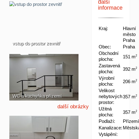
další
informace
Kraj:
Hlavní
město
Praha
vstup do prostor zevnitř
Obec:
Praha
Obchodní
151 m
2
plocha:
Zastavená
392 m
2
plocha:
Výrobní
206 m
2
plocha:
Velikost
WC a kuchyňka přízemí
nebytových
357 m
2
prostor:
další obrázky
Užitná
357 m
2
plocha:
Podlaží:
Přízemí
Kanalizace:
Městsk
Vytápění: