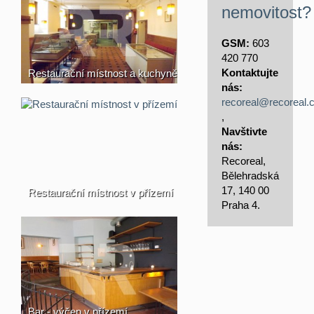
nemovitost?
GSM:
603
420 770
Kontaktujte
Restaurační místnost a kuchyně
nás:
recoreal@recoreal.
,
Navštivte
nás:
Recoreal,
Bělehradská
17, 140 00
Restaurační místnost v přízemí
Praha 4.
Bar - výčep v přízemí