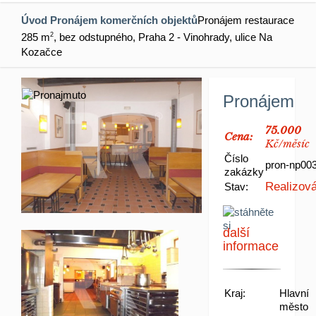
Úvod
Pronájem komerčních objektů
Pronájem restaurace
285 m
2
, bez odstupného, Praha 2 - Vinohrady, ulice Na
Kozačce
Pronájem
75.000
Cena:
Kč/měsíc
Číslo
pron-np00
zakázky
Realizov
Stav:
další
informace
Kraj:
Hlavní
město