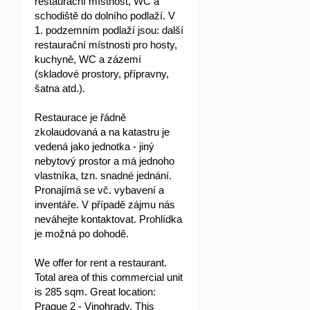
restaurační místnost, WC a
schodiště do dolního podlaží. V
1. podzemním podlaží jsou: další
restaurační místnosti pro hosty,
kuchyně, WC a zázemí
(skladové prostory, přípravny,
šatna atd.).
Restaurace je řádně
zkolaudovaná a na katastru je
vedená jako jednotka - jiný
nebytový prostor a má jednoho
vlastníka, tzn. snadné jednání.
Pronajímá se vč. vybavení a
inventáře. V případě zájmu nás
neváhejte kontaktovat. Prohlídka
je možná po dohodě.
We offer for rent a restaurant.
Total area of this commercial unit
is ​​285 sqm. Great location:
Prague 2 - Vinohrady. This