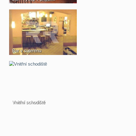
Bar v suterénu
Vnitřní schodiště