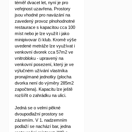
téměř dvacet let, nyní je pro
veřejnost uzavřena. Prostory
jsou vhodné pro navázání na
zavedený provoz plnohodnotné
restaurace s kapacitou cca 100
míst nebo je lze využít i jako
minipivovar či klub. Kromě výše
uvedené metráže lze využívat i
venkovní dvorek cca 57m2 ve
vnitrobloku - upravený na
venkovní posezení, který je ve
výlučném užívání vlastníka
pronajímané jednotky (plocha
dvorka není do výměry 285m2
započtena). Kapacitu lze ještě
rozšířit o zahrádku na ulici.
Jedná se o velmi pěkné
dvoupodlažní prostory se
zázemím. V 1. nadzemním
podlaží se nachází bar, jedna