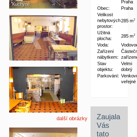
Praha
Kuchyně
Obec:
Praha
Velikost
nebytových
285 m
2
prostor:
Užitná
285 m
2
plocha:
Voda:
Vodovo
Zařízení
Částeč
nábytkem:
zařízen
Stav
Velmi
objektu:
dobrý
Parkování:
Venkov
veřejné
Zaujala
další obrázky
Vás
tato