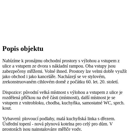
Popis objektu
Nabízíme k pronájmu obchodní prostory s výlohou a vstupem z
ulice a vstupem ze dvora s nákladní rampou. Oba vstupy jsou
zabezpečeny mřížemi. Volné ihned. Prostory lze velmi dobře využít
jako obchod i jako kanceláře. Nacházejí se ve stylovém,
zrekonstruovaném cihlovém domě z počátku 60. let. 20. století.
Dispozice: původní velká místnost s výlohou a vstupem z ulice je
rozdělená příčkou na dvě části (místnosti), další místnost je se
vstupem z vnitrobloku, chodba, kuchyňka, samostatné WC, sprch.
kout.
Vybavení: plovoucí podlahy, malá kuchyňská linka s dřezem.
Ústřední topení - nová plynová kotelna pro celý pro dům. V
prostorách jsou nainstalovány měřiče vody.