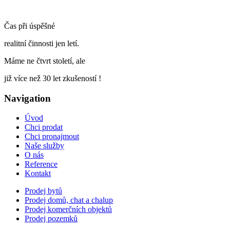
Čas při úspěšné
realitní činnosti jen letí.
Máme ne čtvrt století, ale
již více než 30 let zkušeností !
Navigation
Úvod
Chci prodat
Chci pronajmout
Naše služby
O nás
Reference
Kontakt
Prodej bytů
Prodej domů, chat a chalup
Prodej komerčních objektů
Prodej pozemků