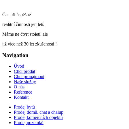
Čas při úspěšné
realitní činnosti jen letí.
Máme ne čtvrt století, ale
již více než 30 let zkušeností !
Navigation
Úvod
Chci prodat
Chci pronajmout
Naše služby
O nás
Reference
Kontakt
Prodej bytů
Prodej domů, chat a chalup
Prodej komerčních objektů
Prodej pozemků