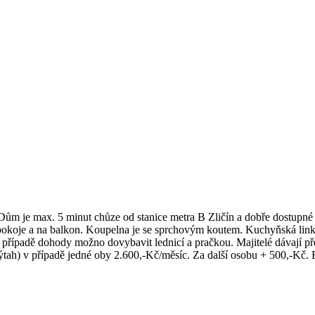
ům je max. 5 minut chůze od stanice metra B Zličín a dobře dostupné 
o pokoje a na balkon. Koupelna je se sprchovým koutem. Kuchyňská li
 v případě dohody možno dovybavit lednicí a pračkou. Majitelé dávají
tah) v případě jedné oby 2.600,-Kč/měsíc. Za další osobu + 500,-Kč. El