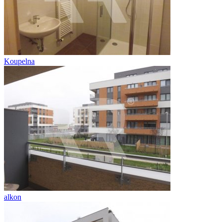
Koupelna
alkon