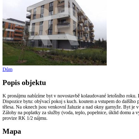
Dům
Popis objektu
K pronájmu nabízíme byt v novostavbě kolaudované letošního roku. D
Dispozice bytu: obývací pokoj s kuch. koutem a vstupem do dalšíh
tělesa. Na oknech jsou venkovní žaluzie a nad okny garnyže. Byt je
Zálohy na poplatky za služby (voda, teplo, popelnice, úklid domu a vý
provize RK 1/2 nájmu.
Mapa