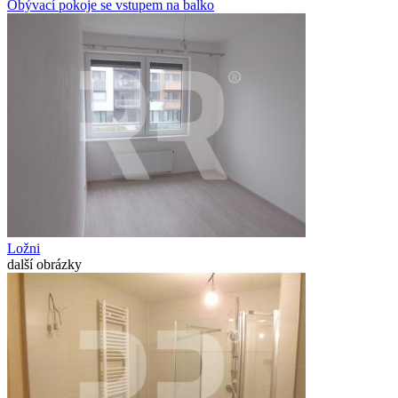
Obývací pokoje se vstupem na balko
Ložni
další obrázky