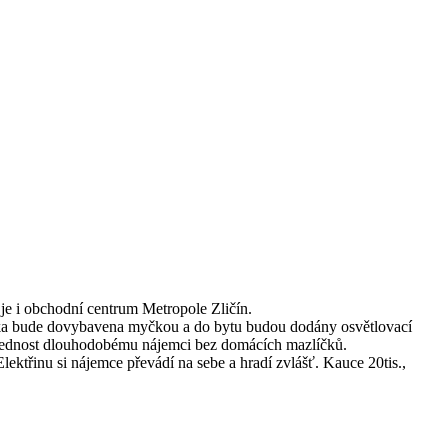
je i obchodní centrum Metropole Zličín.
nka bude dovybavena myčkou a do bytu budou dodány osvětlovací
 přednost dlouhodobému nájemci bez domácích mazlíčků.
ektřinu si nájemce převádí na sebe a hradí zvlášť. Kauce 20tis.,