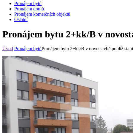
Pronájem bytů
Pronájem domů
Pronájem komerčních objektů
Ostatní
Pronájem bytu 2+kk/B v novosta
Úvod
Pronájem bytů
Pronájem bytu 2+kk/B v novostavbě poblíž stani