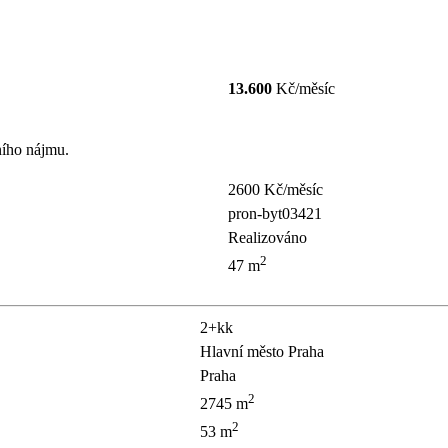
13.600
Kč/měsíc
ního nájmu.
2600 Kč/měsíc
pron-byt03421
Realizováno
2
47 m
2+kk
Hlavní město Praha
Praha
2
2745 m
2
53 m